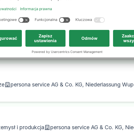
ch (m/k/d)
administracja
persona service AG & Co. KG, Niederl
ze
persona service AG & Co. KG, Niederlassung Wup
zemysł i produkcja
persona service AG & Co. KG, Ni