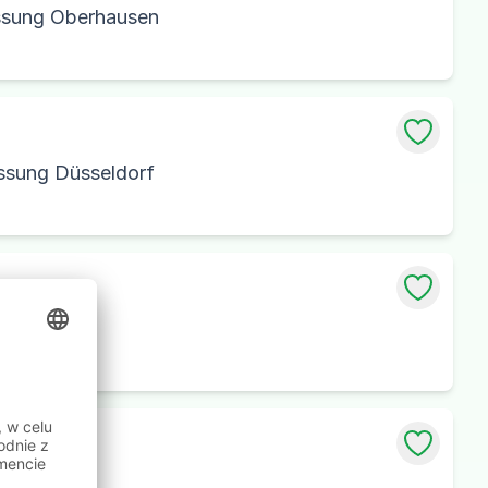
assung Oberhausen
assung Düsseldorf
g
urg