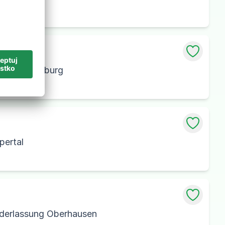
assung Duisburg
pertal
ederlassung Oberhausen