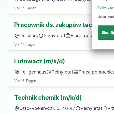
Vor 14 Tagen
Pracownik ds. zakupów techniczny
Duisburg
Pełny etat
Biuro, gospodarka i 
Vor 14 Tagen
Lutowacz (m/k/d)
Heiligenhaus
Pełny etat
Prace pomocnic
Vor 15 Tagen
Technik chemik (m/k/d)
Otto-Roelen-Str. 3, 46147
Pełny etat
Pr