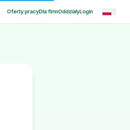
Oferty pracy
Dla firm
Oddziały
Login
Open option