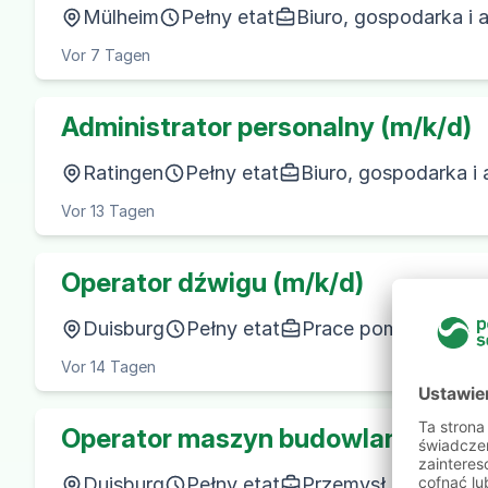
Mülheim
Pełny etat
Biuro, gospodarka i 
Vor 7 Tagen
Administrator personalny (m/k/d)
Ratingen
Pełny etat
Biuro, gospodarka i 
Vor 13 Tagen
Operator dźwigu (m/k/d)
Duisburg
Pełny etat
Prace pomocnicze
Vor 14 Tagen
Operator maszyn budowlanych (m/
Duisburg
Pełny etat
Przemysł i produkcj