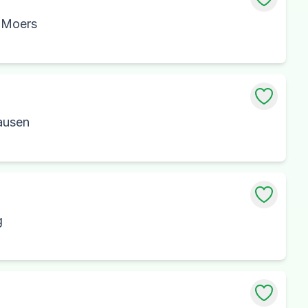
g Moers
ausen
g