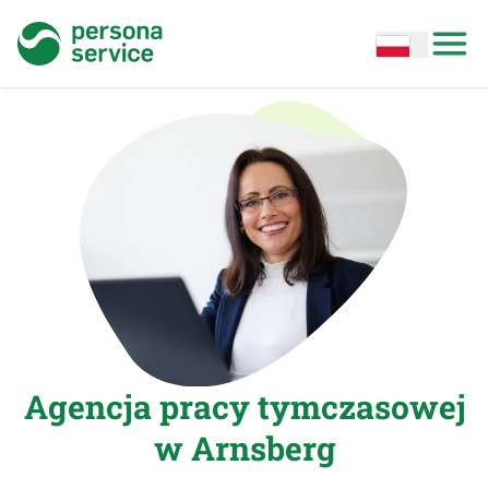
persona service
Open options
Open
Agencja pracy tymczasowej
w Arnsberg