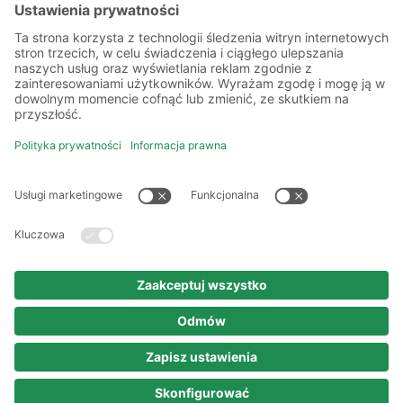
Więcej o nas
Kilka słów o nas
Oddziały
Akademia
Informacje prawne
Polityka prywatności
Kodeks etyki i postępowania
Prawa autorskie
Nota prawna
© 2025 persona service AG & Co. KG
Wszelkie prawa zastrzeżone