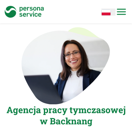
persona service
Open options
Open
Agencja pracy tymczasowej
w Backnang