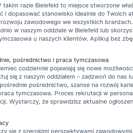
m razie Bielefeld to miejsce stworzone właśni
ć i dopasować stanowisko idealnie do Twoich at
 rozwoju zawodowego we wszystkich branżach. 
nio w naszym oddziale w Bielefeld lub skorzys
tymczasowa u naszych klientów. Aplikuj bez zbę
ednie, pośrednictwo i praca tymczasowa
iemiec codziennie pojawiają się nowe możliwośc
ktuj się z naszym oddziałem – zadzwoń do nas l
pośrednie pośrednictwo, szanse na rozwój karie
raca tymczasowa. Proces rekrutacji w persona s
i. Wystarczy, że sprawdzisz aktualne ogłoszeni
racy
 łączy się z szerokimi perspektywami zawodowym