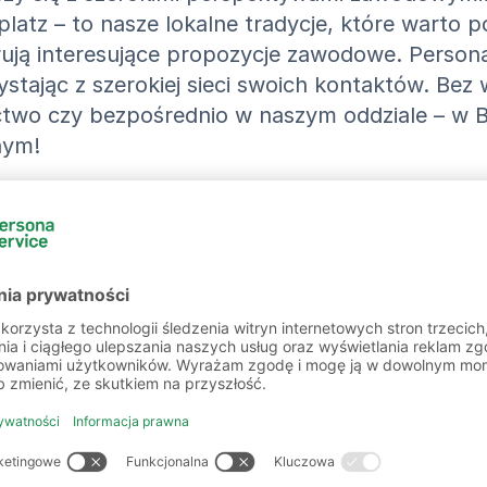
platz – to nasze lokalne tradycje, które warto
rują interesujące propozycje zawodowe. Persona
stając z szerokiej sieci swoich kontaktów. Bez 
two czy bezpośrednio w naszym oddziale – w Bi
nym!
e oferty pracy w Bielefeld i ok
ion
persona service AG & Co. KG, Niederlassung Biel