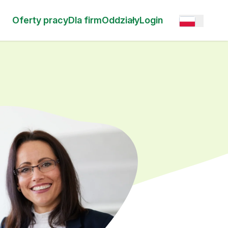
Oferty pracy
Dla firm
Oddziały
Login
Open option