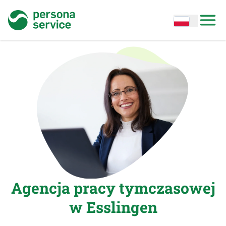
persona service
Open options
Open
Agencja pracy tymczasowej
w Esslingen