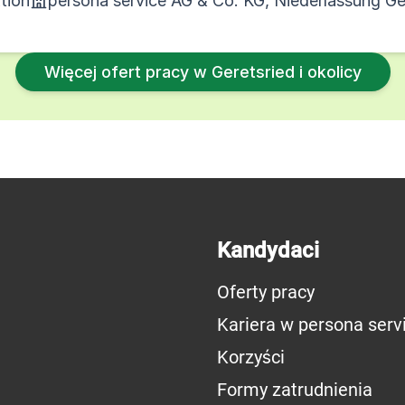
tion
persona service AG & Co. KG, Niederlassung Ge
Więcej ofert pracy w Geretsried i okolicy
Kandydaci
Oferty pracy
Kariera w persona serv
Korzyści
Formy zatrudnienia