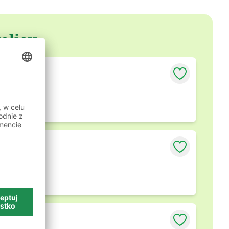
kolicy
retsried
retsried