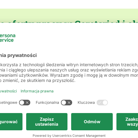
 oferty pracy w Geretsried i o
tion
persona service AG & Co. KG, Niederlassung Ge
tion
persona service AG & Co. KG, Niederlassung Ge