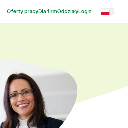
Oferty pracy
Dla firm
Oddziały
Login
Open option