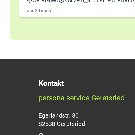
Geretsried
Vollzeit
Industrie & Produk
Vor 2 Tagen
Kontakt
persona service Geretsried
Egerlandstr. 80