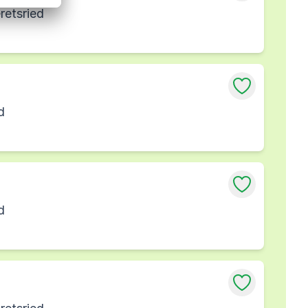
retsried
d
d