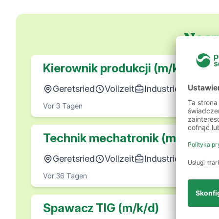
Nasze
Kierownik produkcji (m/k/d)
Geretsried
Vollzeit
Industrie & Produk
Vor 3 Tagen
Technik mechatronik (m/k/d)
Geretsried
Vollzeit
Industrie & Produk
Vor 36 Tagen
Spawacz TIG (m/k/d)