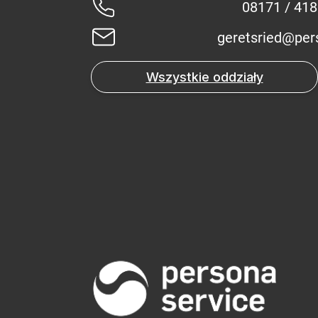
08171 / 41
geretsried@per
Wszystkie oddziały