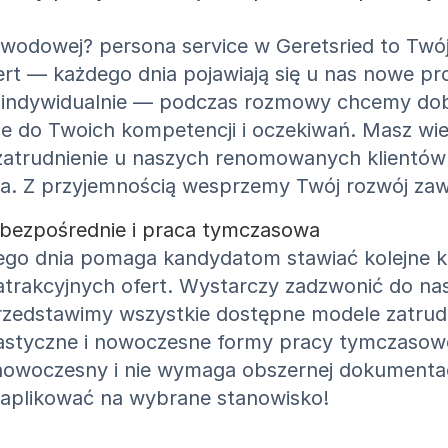
zawodowej? persona service w Geretsried to Twó
ert — każdego dnia pojawiają się u nas nowe pr
 indywidualnie — podczas rozmowy chcemy dob
e do Twoich kompetencji i oczekiwań. Masz wie
zatrudnienie u naszych renomowanych klientów
a. Z przyjemnością wesprzemy Twój rozwój z
 bezpośrednie i praca tymczasowa
dego dnia pomaga kandydatom stawiać kolejne 
 atrakcyjnych ofert. Wystarczy zadzwonić do na
rzedstawimy wszystkie dostępne modele zatrudn
 elastyczne i nowoczesne formy pracy tymczasow
 nowoczesny i nie wymaga obszernej dokumentacj
e aplikować na wybrane stanowisko!