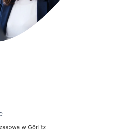
e
czasowa w Görlitz