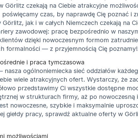
 Görlitz czekają na Ciebie atrakcyjne możliwoś
 poświęcamy czas, by naprawdę Cię poznać i zn
 Görlitz, jak i w całych Niemczech czekają na
ariery zawodowej: pracę bezpośrednio w naszym
ientów dzięki nowoczesnym formom zatrudnieni
ch formalności — z przyjemnością Cię poznamy
zpośrednie i praca tymczasowa
— nasza ogólnoniemiecka sieć oddziałów każdeg
Ciebie wiele atrakcyjnych ofert. Wystarczy, że 
ółowo przedstawimy Ci wszystkie dostępne model
ętrznej w strukturach firmy, aż po nowoczesną
z jest nowoczesne, szybkie i maksymalnie upro
j giełdy pracy, sprawdź aktualne oferty w Görlit
imi możliwościami