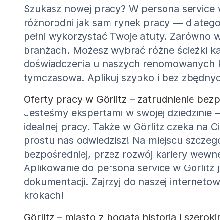
Szukasz nowej pracy? W persona service w
różnorodni jak sam rynek pracy — dlatego
pełni wykorzystać Twoje atuty. Zarówno w
branżach. Możesz wybrać różne ścieżki k
doświadczenia u naszych renomowanych kl
tymczasowa. Aplikuj szybko i bez zbędny
Oferty pracy w Görlitz – zatrudnienie be
Jesteśmy ekspertami w swojej dziedzinie 
idealnej pracy. Także w Görlitz czeka na 
prostu nas odwiedzisz! Na miejscu szczeg
bezpośredniej, przez rozwój kariery wewn
Aplikowanie do persona service w Görlit
dokumentacji. Zajrzyj do naszej internetowe
krokach!
Görlitz – miasto z bogatą historią i szerok