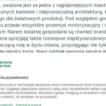
z, uważane jest za jedno z najpiękniejszych mi
ch kamienic i niepowtarzalną architekturą, kt
ego dla światowych produkcji. Pod względem go
tu przede wszystkim przemysł motoryzacyjny i 
nym filarem lokalnej gospodarki są również bran
tyczna sprzyjają także rozwojowi międzynarodo
aczącą rolę w życiu miasta, przyciągając nie ty
 jakości życia. Nasz oddział persona service d
ę kariery zawodowej!
ze oferty pracy w Görlitz i oko
m/k/d)