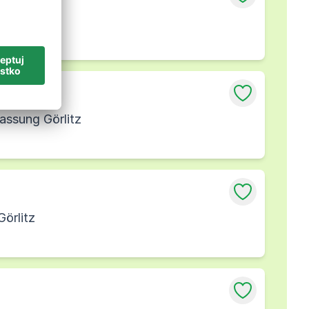
örlitz
assung Görlitz
örlitz