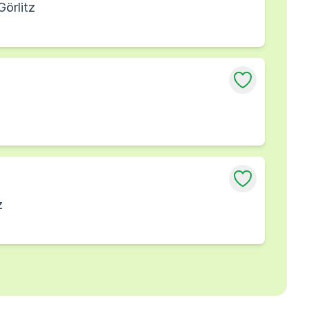
örlitz
z