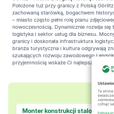
Położone tuż przy granicy z Polską Görlit
zachowaną starówką, bogactwem historyczny
– miasto często pełni rolę planu zdjęciow
nowoczesnością. Dynamicznie rozwija się 
logistyka i sektor usług dla biznesu. Moc
granicy i doskonała infrastruktura logis
branża turystyczna i kultura odgrywają zn
szukających rozwoju zawodowego i wysokiej
przyjemnością wskaże Ci najlepszą ścieżk
Nas
Monter konstrukcji stalowych (