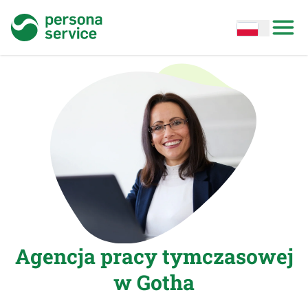
persona service
Open options
Open
Agencja pracy tymczasowej
w Gotha