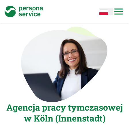
persona service
Open options
Open
Agencja pracy tymczasowej
w Köln (Innenstadt)