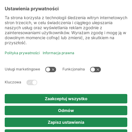
Więcej o nas
Kilka słów o nas
Oddziały
Akademia
Informacje prawne
Polityka prywatności
Kodeks etyki i postępowania
Prawa autorskie
Nota prawna
© 2025 persona service AG & Co. KG