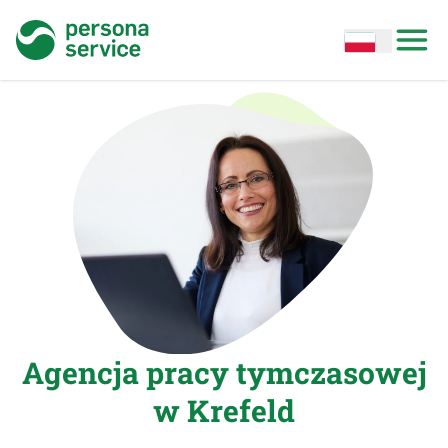
persona service
Open options
Open
Agencja pracy tymczasowej
w Krefeld