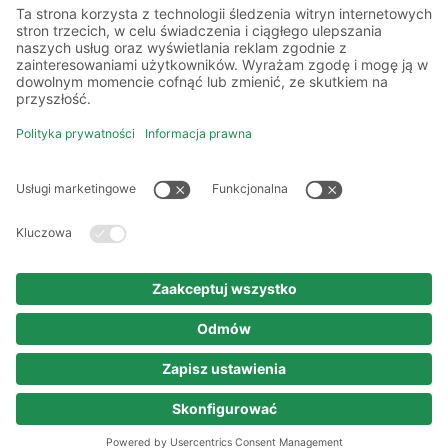
Kilka słów o nas
Oddziały
Akademia
Informacje prawne
Polityka prywatności
Kodeks etyki i postępowania
Prawa autorskie
Nota prawna
© 2025 persona service AG & Co. KG
Wszelkie prawa zastrzeżone