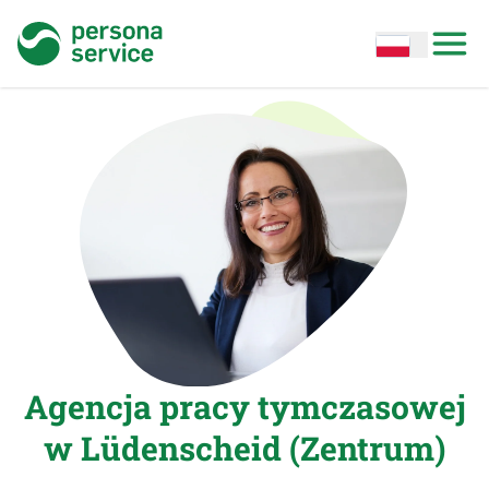
persona service
Open options
Open
Agencja pracy tymczasowej
w Lüdenscheid (Zentrum)