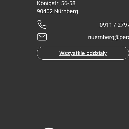
Königstr. 56-58
0911 / 279
nuernberg@per
Wszystkie oddziały