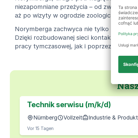
niezapomniane przeżycia – od zwiedzania
aż po wizyty w ogrodzie zoologicznym.
Norymberga zachwyca nie tylko atrakcjami
Dzięki rozbudowanej sieci kontaktów w ca
pracy tymczasowej, jak i poprzez bezpoś
Nasz
Technik serwisu (m/k/d)
Nürnberg
Vollzeit
Industrie & Produkt
Vor 15 Tagen