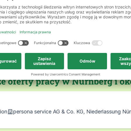
 zamku Cesarskiego, symbolu Norymbergi, przez
 turystycznymi – tutejszy rynek pracy również 
łej Frankonii zespół persona service pomoże C
rednią rekrutację, w każdym zawodzie i dopaso
e oferty pracy w Nürnberg i ok
ion
persona service AG & Co. KG, Niederlassung Nü