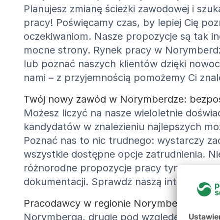
Planujesz zmianę ścieżki zawodowej i sz
pracy! Poświęcamy czas, by lepiej Cię po
oczekiwaniom. Nasze propozycje są tak in
mocne strony. Rynek pracy w Norymberdz
lub poznać naszych klientów dzięki nowoc
nami – z przyjemnością pomożemy Ci zna
Twój nowy zawód w Norymberdze: bezpośre
Możesz liczyć na nasze wieloletnie doświ
kandydatów w znalezieniu najlepszych mo
Poznać nas to nic trudnego: wystarczy za
wszystkie dostępne opcje zatrudnienia. Nie
różnorodne propozycje pracy tymczasowej 
dokumentacji. Sprawdź naszą internetową 
Pracodawcy w regionie Norymbergi
Norymberga, drugie pod względem wielkoś