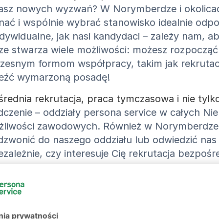
ukasz nowych wyzwań? W Norymberdze i okolica
znać i wspólnie wybrać stanowisko idealnie od
dywidualne, jak nasi kandydaci – zależy nam, a
e stwarza wiele możliwości: możesz rozpocząć
zesnym formom współpracy, takim jak rekrutac
leźć wymarzoną posadę!
dnia rekrutacja, praca tymczasowa i nie tylk
adczenie – oddziały persona service w całych N
żliwości zawodowych. Również w Norymberdze cz
dzwonić do naszego oddziału lub odwiedzić nas 
zależnie, czy interesuje Cię rekrutacja bezpośr
– aplikowanie w persona service jest nowoczes
giełdę pracy, wybierz oferty w Norymberdze i a
ci miasto Bawarii, zachwyca bogactwem zabytk