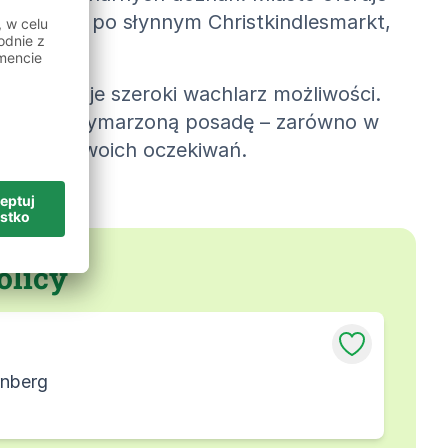
 spacery po słynnym Christkindlesmarkt,
gwarantuje szeroki wachlarz możliwości.
i znaleźć wymarzoną posadę – zarówno w
waną do Twoich oczekiwań.
olicy
rnberg