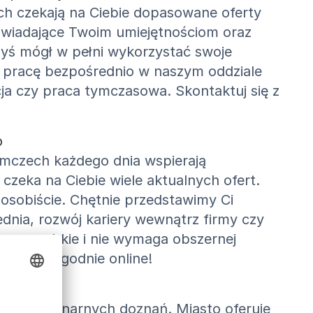
ch czekają na Ciebie dopasowane oferty
powiadające Twoim umiejętnościom oraz
byś mógł w pełni wykorzystać swoje
 pracę bezpośrednio w naszym oddziale
ja czy praca tymczasowa. Skontaktuj się z
o
iemczech każdego dnia wspierają
eka na Ciebie wiele aktualnych ofert.
osobiście. Chętnie przedstawimy Ci
ednia, rozwój kariery wewnątrz firmy czy
ne, szybkie i nie wymaga obszernej
plikuj wygodnie online!
ów i kulinarnych doznań. Miasto oferuje