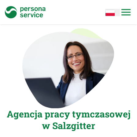
persona service
Open options
Open
Agencja pracy tymczasowej
w Salzgitter