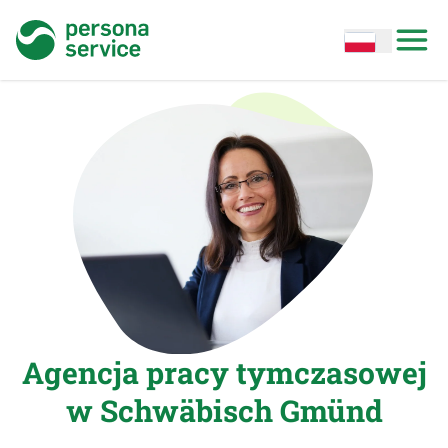
persona service
Open options
Open
Agencja pracy tymczasowej
w Schwäbisch Gmünd