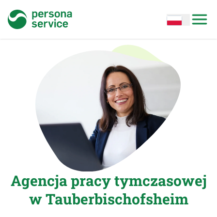
persona service
Open options
Open
Agencja pracy tymczasowej
w Tauberbischofsheim