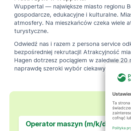
Wuppertal — największe miasto regionu 
gospodarcze, edukacyjne i kulturalne. Mia
atmosfery. Na mieszkańców czeka wiele atr
turystyczne.
Odwiedź nas i razem z persona service od
bezpośredniej rekrutacji! Atrakcyjność m
Hagen dotrzesz pociągiem w zaledwie 20 mi
naprawdę szeroki wybór ciekawych ofert z
Nasze
Operator maszyn (m/k/d)