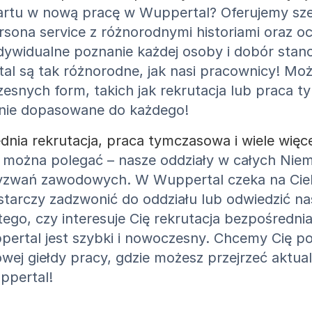
rtu w nową pracę w Wuppertal? Oferujemy szero
persona service z różnorodnymi historiami oraz
ywidualne poznanie każdej osoby i dobór stan
rtal są tak różnorodne, jak nasi pracownicy! M
zesnych form, takich jak rekrutacja lub prac
zanie dopasowane do każdego!
ia rekrutacja, praca tymczasowa i wiele więce
ożna polegać – nasze oddziały w całych Niem
wań zawodowych. W Wuppertal czeka na Ciebi
ystarczy zadzwonić do oddziału lub odwiedzić n
tego, czy interesuje Cię rekrutacja bezpośredni
ppertal jest szybki i nowoczesny. Chcemy Cię 
owej giełdy pracy, gdzie możesz przejrzeć aktua
ppertal!