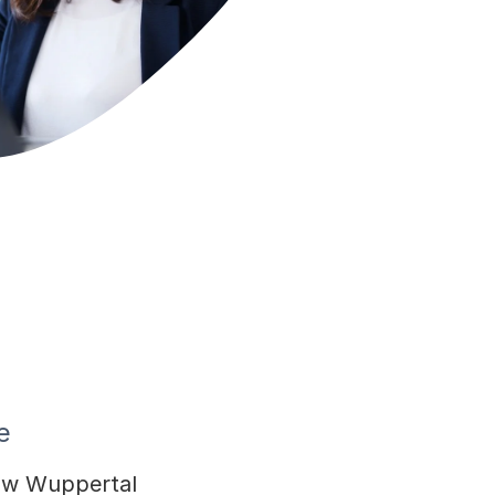
e
j w Wuppertal