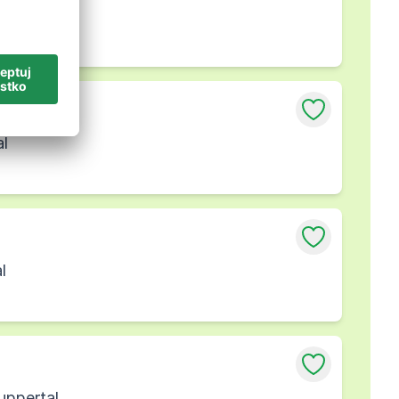
al
al
l
uppertal