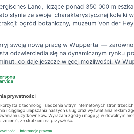
Bergisches Land, liczące ponad 350 000 miesz
sto słynie ze swojej charakterystycznej kolejki
akcji: ogród botaniczny, muzeum Von der Heydt,
kryj swoją nową pracę w Wuppertal — zarówno 
iasta odzwierciedla się na dynamicznym rynku p
nut, co daje jeszcze więcej możliwości. W Wupp
atrudnienia!
 oferty pracy w Wuppertal i o