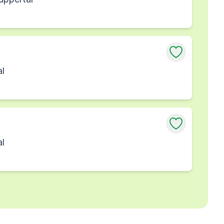
al
al