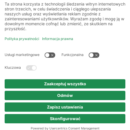
Kilka słów o nas
Oddziały
Akademia
Informacje prawne
Polityka prywatności
Kodeks etyki i postępowania
Prawa autorskie
Nota prawna
© 2025 persona service AG & Co. KG
Wszelkie prawa zastrzeżone