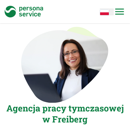
persona service
Open options
Open
Agencja pracy tymczasowej
w Freiberg