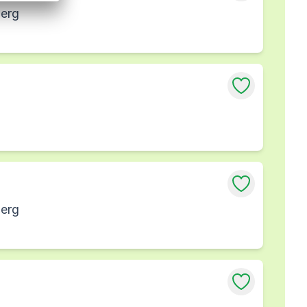
berg
berg