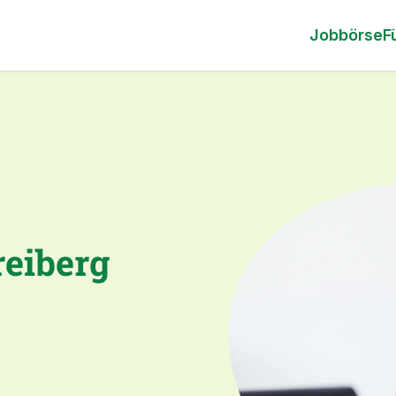
Jobbörse
F
reiberg