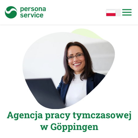
persona service
Open options
Open
Agencja pracy tymczasowej
w Göppingen