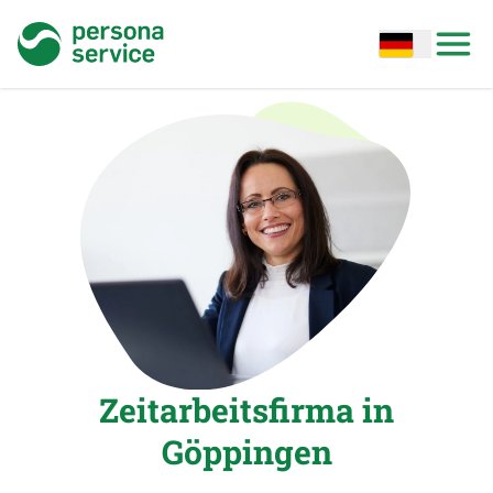
persona service
Open options
Open
Zeitarbeitsfirma in
Göppingen