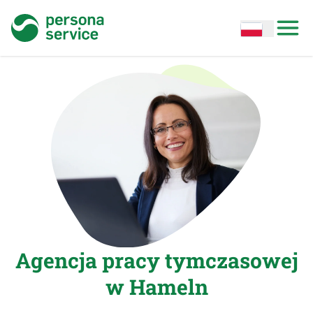
persona service
Open options
Open
Agencja pracy tymczasowej
w Hameln