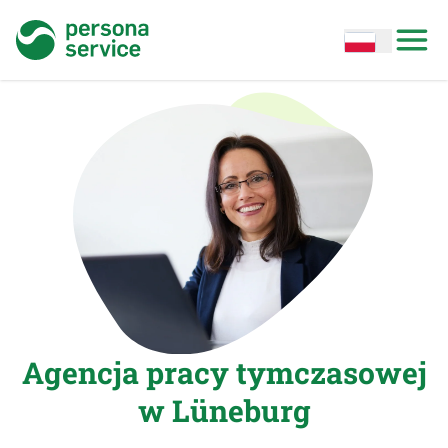
persona service
Open options
Open
Agencja pracy tymczasowej
w Lüneburg