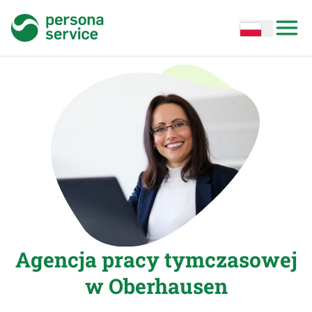
persona service
Open options
Open
Agencja pracy tymczasowej
w Oberhausen