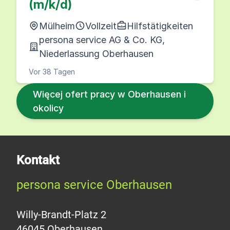
(m/k/d)
Mülheim
Vollzeit
Hilfstätigkeiten
persona service AG & Co. KG,
Niederlassung Oberhausen
Vor 38 Tagen
Więcej ofert pracy w Oberhausen i
okolicy
Kontakt
persona service Oberhausen
Willy-Brandt-Platz 2