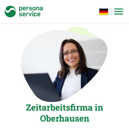
persona service
Open options
Open
Zeitarbeitsfirma in
Oberhausen