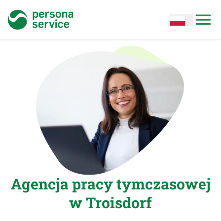
persona service
Open options
Open
Agencja pracy tymczasowej
w Troisdorf