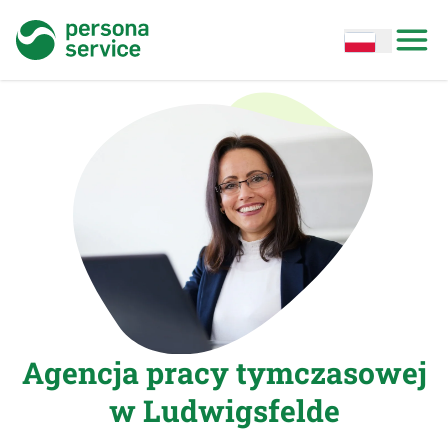
persona service
Open options
Open
Agencja pracy tymczasowej
w Ludwigsfelde