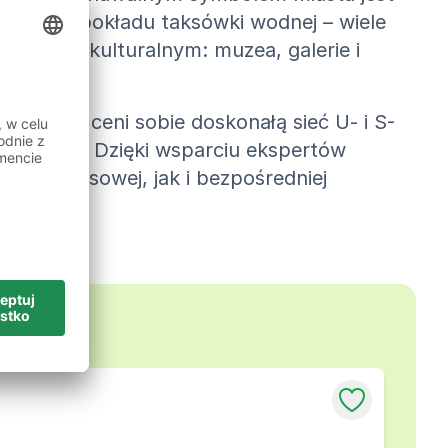
iasta z pokładu taksówki wodnej – wiele
gactwem kulturalnym: muzea, galerie i
owników ceni sobie doskonałą sieć U- i S-
rt pracy. Dzięki wsparciu ekspertów
cy tymczasowej, jak i bezpośredniej
olicy