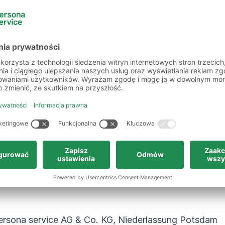
ami. Długie spacery nad wodą czy poznawanie m
cie. Stolica Brandenburgii zachwyca również bo
orii regionu.
czdam od tętniącego życiem Berlina. Wielu prac
czdamie na nowych kandydatów czeka wiele ofe
óre da Ci satysfakcję na dłużej – zarówno w pra
e oferty pracy w Potsdam i ok
ersona service AG & Co. KG, Niederlassung Potsdam