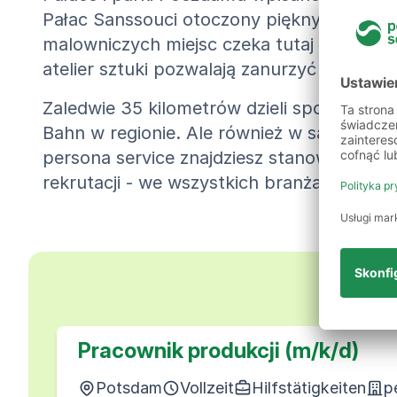
Pałac Sanssouci otoczony pięknymi ogrod
malowniczych miejsc czeka tutaj na odkry
atelier sztuki pozwalają zanurzyć się w hist
Zaledwie 35 kilometrów dzieli spokojny Po
Bahn w regionie. Ale również w samym Po
persona service znajdziesz stanowisko, kt
rekrutacji - we wszystkich branżach.
Nasz
Pracownik produkcji (m/k/d)
Potsdam
Vollzeit
Hilfstätigkeiten
p