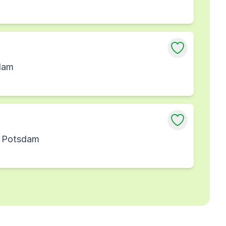
sdam
g Potsdam