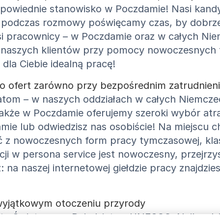
powiednie stanowisko w Poczdamie! Nasi kandy
 podczas rozmowy poświęcamy czas, by dobrze 
asi pracownicy – w Poczdamie oraz w całych N
naszych klientów przy pomocy nowoczesnych for
la Ciebie idealną pracę!
 ofert zarówno przy bezpośrednim zatrudnieniu
tom – w naszych oddziałach w całych Niemczec
Także w Poczdamie oferujemy szeroki wybór atra
ie lub odwiedzisz nas osobiście! Na miejscu 
 z nowoczesnych form pracy tymczasowej, klasy
ji w persona service jest nowoczesny, przejrzy
 na naszej internetowej giełdzie pracy znajdzie
wyjątkowym otoczeniu przyrody
istę Światowego Dziedzictwa UNESCO. Najbardz