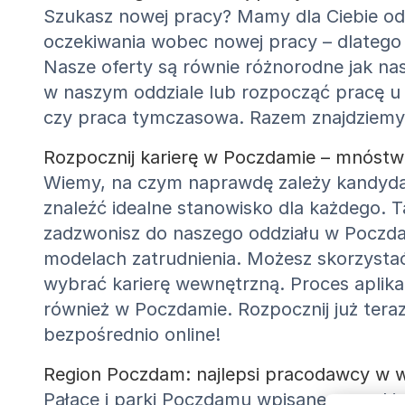
Szukasz nowej pracy? Mamy dla Ciebie od
oczekiwania wobec nowej pracy – dlatego
Nasze oferty są równie różnorodne jak n
w naszym oddziale lub rozpocząć pracę u 
czy praca tymczasowa. Razem znajdziemy d
Rozpocznij karierę w Poczdamie – mnóstwo
Wiemy, na czym naprawdę zależy kandyda
znaleźć idealne stanowisko dla każdego. 
zadzwonisz do naszego oddziału w Poczdam
modelach zatrudnienia. Możesz skorzystać
wybrać karierę wewnętrzną. Proces aplikac
również w Poczdamie. Rozpocznij już teraz:
bezpośrednio online!
Region Poczdam: najlepsi pracodawcy w 
Pałace i parki Poczdamu wpisane są na L