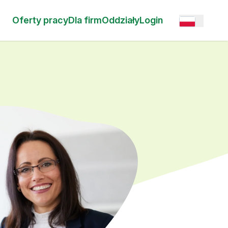
Oferty pracy
Dla firm
Oddziały
Login
Open option