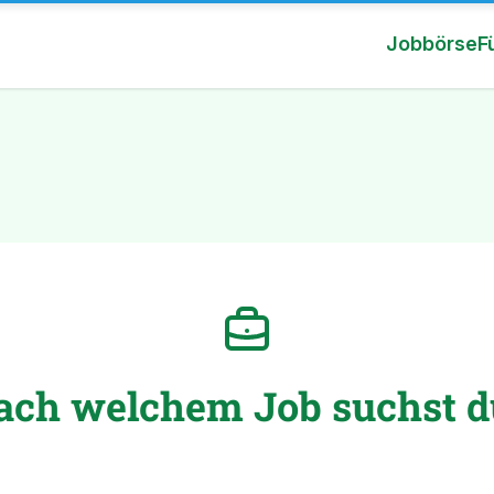
Jobbörse
F
ach welchem Job suchst d