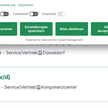
m/w/d)
e - Service/Vertrieb
Saarbrücken
isition & Vertrieb (m/w/d)
 - Service/Vertrieb
Düsseldorf
w/d)
- Service/Vertrieb
Kompetenzcenter