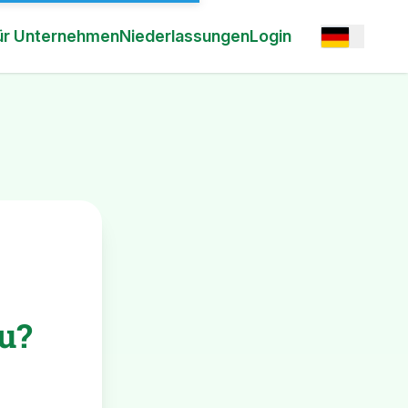
Open option
ür Unternehmen
Niederlassungen
Login
u?