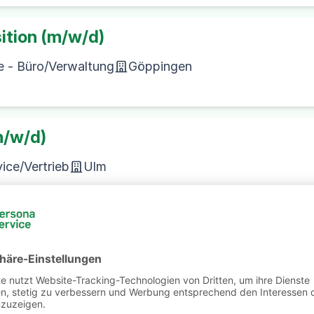
ition (m/w/d)
e - Büro/Verwaltung
Göppingen
m/w/d)
ice/Vertrieb
Ulm
m/w/d)
 Service/Vertrieb
Augsburg