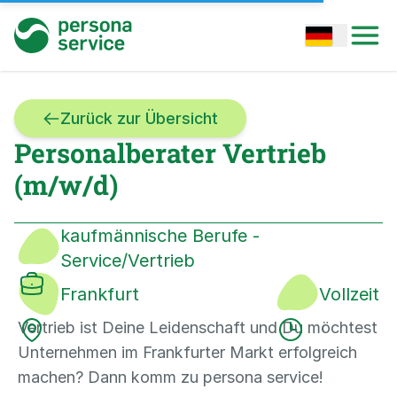
persona service
Open options
Open
Zurück zur Übersicht
Personalberater Vertrieb
(m/w/d)
kaufmännische Berufe -
Service/Vertrieb
Frankfurt
Vollzeit
Vertrieb ist Deine Leidenschaft und Du möchtest
Unternehmen im Frankfurter Markt erfolgreich
machen? Dann komm zu persona service!