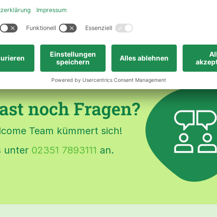
um.
ast noch Fragen?
lcome Team kümmert sich!
s unter
02351 7893111
an.