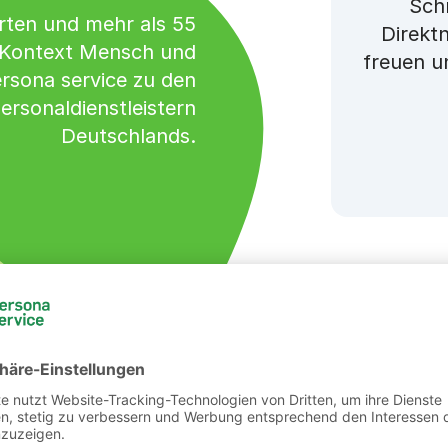
Schn
rten und mehr als 55
Direkt
 Kontext Mensch und
freuen u
ersona service zu den
ersonaldienstleistern
Deutschlands.
nd
cen