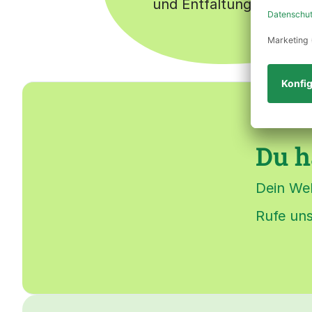
und Entfaltungsspielra
Du h
Dein We
Rufe un