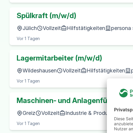
Spülkraft (m/w/d)
Jülich
Vollzeit
Hilfstätigkeiten
persona 
Vor 1 Tagen
Lagermitarbeiter (m/w/d)
Wildeshausen
Vollzeit
Hilfstätigkeiten
Vor 1 Tagen
Maschinen- und Anlagenführer (m
Greiz
Vollzeit
Industrie & Produktion
pe
Vor 1 Tagen