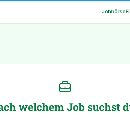
Jobbörse
F
ach welchem Job suchst d