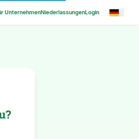
Open option
ür Unternehmen
Niederlassungen
Login
u?