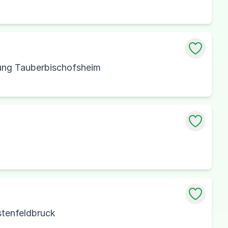
sung Tauberbischofsheim
stenfeldbruck