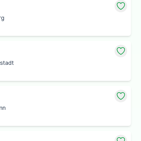
rg
stadt
onn