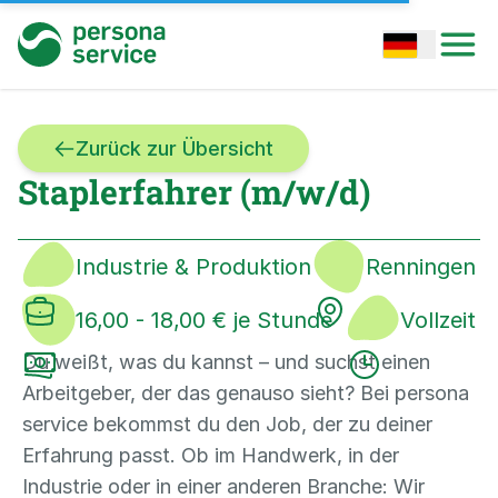
persona service
Open options
Open
Zurück zur Übersicht
Staplerfahrer (m/w/d)
Industrie & Produktion
Renningen
16,00 - 18,00 € je Stunde
Vollzeit
Du weißt, was du kannst – und suchst einen
Arbeitgeber, der das genauso sieht? Bei persona
service bekommst du den Job, der zu deiner
Erfahrung passt. Ob im Handwerk, in der
Industrie oder in einer anderen Branche: Wir