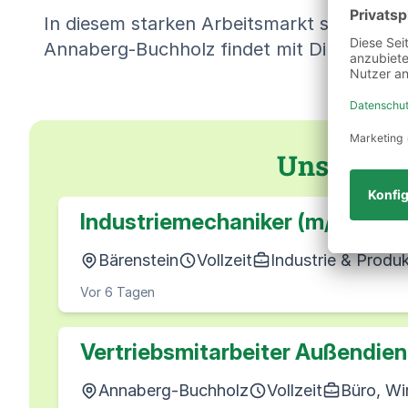
In diesem starken Arbeitsmarkt sind wir an
Annaberg-Buchholz findet mit Dir Deine nä
Unsere J
Industriemechaniker (m/w/d)
Bärenstein
Vollzeit
Industrie & Produ
Vor 6 Tagen
Vertriebsmitarbeiter Außendien
Annaberg-Buchholz
Vollzeit
Büro, Wi