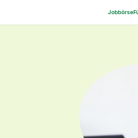
Jobbörse
F