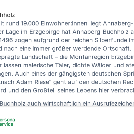
hholz
t rund 19.000 Einwohner:innen liegt Annaberg-
er Lage im Erzgebirge hat Annaberg-Buchholz au
1496 zogen aufgrund der reichen Silberfunde i
nach eine immer größer werdende Ortschaft. Bi
ägte Landschaft – die Montanregion Erzgebirge
r lassen malerische Täler, dichte Wälder und 
agen. Auch eines der gängigsten deutschen Sp
nach Adam Riese“ geht auf den deutschen Rech
 und den Großteil seines Lebens hier verbrach
Buchholz auch wirtschaftlich ein Ausrufezeichen
in großer Publikumsmagnet. Weiterhin findet sic
eise aus der Automobil-, Metall-, Papier-, Verp