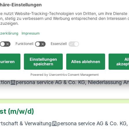
 Deiner Seite! Ob in Zeitarbeit oder in Direktve
chste Stelle.
obs in Annaberg-Buchholz und
ktion
persona service AG & Co. KG, Niederlassung 
st (m/w/d)
rtschaft & Verwaltung
persona service AG & Co. KG