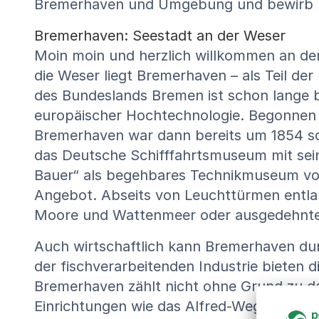
Bremerhaven und Umgebung und bewirb Di
Bremerhaven: Seestadt an der Weser
Moin moin und herzlich willkommen an de
die Weser liegt Bremerhaven – als Teil d
des Bundeslands Bremen ist schon lange bek
europäischer Hochtechnologie. Begonnen ha
Bremerhaven war dann bereits um 1854 sc
das Deutsche Schifffahrtsmuseum mit sei
Bauer“ als begehbares Technikmuseum vom 
Angebot. Abseits von Leuchttürmen entla
Moore und Wattenmeer oder ausgedehnte 
Auch wirtschaftlich kann Bremerhaven dur
der fischverarbeitenden Industrie bieten
Bremerhaven zählt nicht ohne Grund zu d
Einrichtungen wie das Alfred-Wegener-Inst