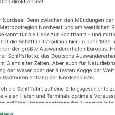
ch direkt online!
r Nordsee! Denn zwischen den Mündungen der W
er Metropolregion Nordwest und am westlichen R
annt für die Liebe zur Schifffahrt – und mittle
t die Schifffahrtstradition hier im Jahr 1830 
hon der größte Auswandererhafen Europas. Heu
ner Schiffsflotte, das Deutsche Auswandererh
Glanz alter Zeiten. Aber auch für Naturliebha
ng der Weser oder der ältesten Kogge der Wel
Radtouren entlang der Nordseeküste.
ch die Schifffahrt auf eine Erfolgsgeschichte 
 die vielen Häfen und Terminals optimale Vorau
en größten Umschlagplätzen für Automobile in
itut für Polar- und Meeresforschung, das DLR-I