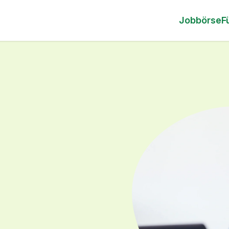
Jobbörse
F