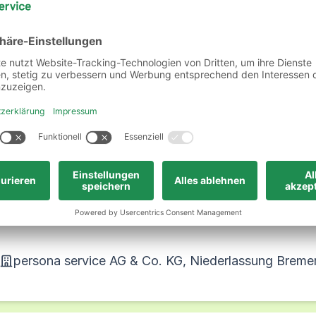
erhaven gilt in der „Stadt der Wissenschaft“ a
rtschaft vor Ort sind die Windenergie-Branche, 
chzustarten! Unsere Niederlassung in Bremerhav
tlung zu finden.
e Jobs in Bremerhaven und Um
persona service AG & Co. KG, Niederlassung Breme