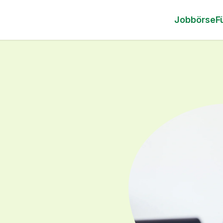
Jobbörse
F