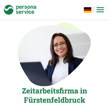
persona service
Open options
Open
Zeitarbeitsfirma in
Fürstenfeldbruck