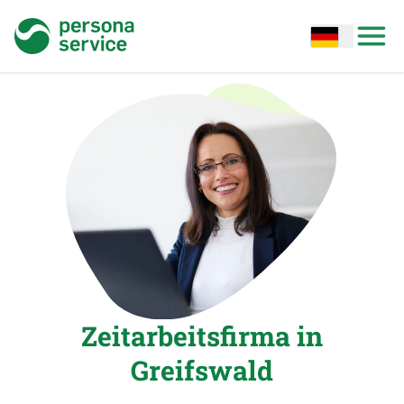
persona service
Open options
Open
Zeitarbeitsfirma in
Greifswald