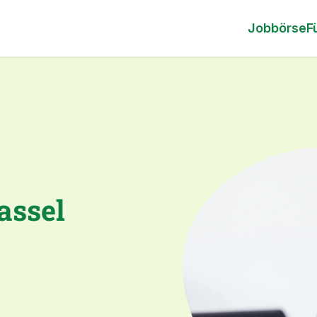
Jobbörse
F
assel