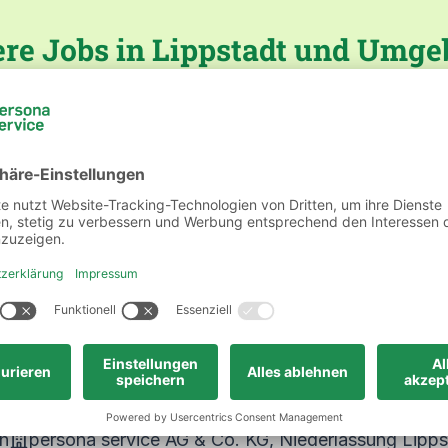
re Jobs in Lippstadt und Umg
tion
persona service AG & Co. KG, Niederlassung Li
tion
persona service AG & Co. KG, Niederlassung Li
d)
on
persona service AG & Co. KG, Niederlassung Lipp