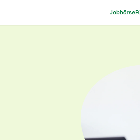
Jobbörse
F