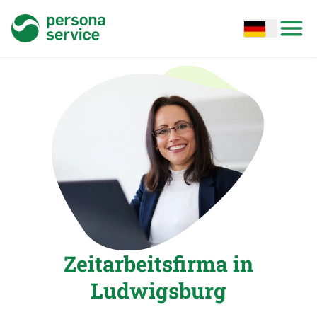
persona service
Open options
Open
Zeitarbeitsfirma in
Ludwigsburg