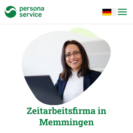
persona service
Open options
Open
Zeitarbeitsfirma in
Memmingen