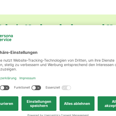
Jobs in Neubrandenburg und 
)
iten
persona service AG & Co. KG, Niederlassung N
 Produktion
persona service AG & Co. KG, Niederla