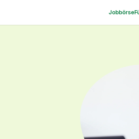
Jobbörse
F