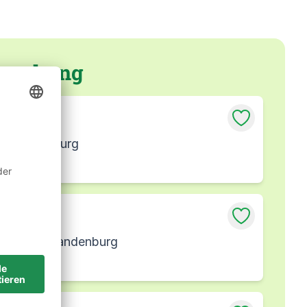
Umgebung
eubrandenburg
ssung Neubrandenburg